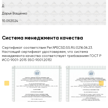
Д
Дарья Ващенко
10.09.2024
Компания на высоте, обязательно посоветую своим знакомым)
H
Система менеджмента качества
Herobrin2644
Сертификат соответствия Рег.№ECSD.SS.RU.0216.06.23.
03.09.2024
Настоящий сертификат удостоверяем, что система
менеджмента качества соответствует требованиям ГОСТ Р
Вся работа выполнена в срок. Всем рекомендую
ИСО 9001-2015 (ISO 9001:2015)
Больше отзывов на Google Maps