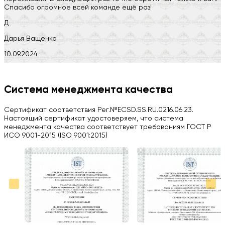
Спасибо огромное всей команде ещё раз!
Д
Дарья Ващенко
10.09.2024
Компания на высоте, обязательно посоветую своим знакомым)
H
Система менеджмента качества
Herobrin2644
Сертификат соответствия Рег.№ECSD.SS.RU.0216.06.23.
03.09.2024
Настоящий сертификат удостоверяем, что система
менеджмента качества соответствует требованиям ГОСТ Р
Вся работа выполнена в срок. Всем рекомендую
ИСО 9001-2015 (ISO 9001:2015)
Больше отзывов на Google Maps