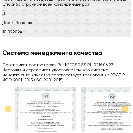
Спасибо огромное всей команде ещё раз!
Д
Дарья Ващенко
10.09.2024
Компания на высоте, обязательно посоветую своим знакомым)
H
Система менеджмента качества
Herobrin2644
Сертификат соответствия Рег.№ECSD.SS.RU.0216.06.23.
03.09.2024
Настоящий сертификат удостоверяем, что система
менеджмента качества соответствует требованиям ГОСТ Р
Вся работа выполнена в срок. Всем рекомендую
ИСО 9001-2015 (ISO 9001:2015)
Больше отзывов на Google Maps