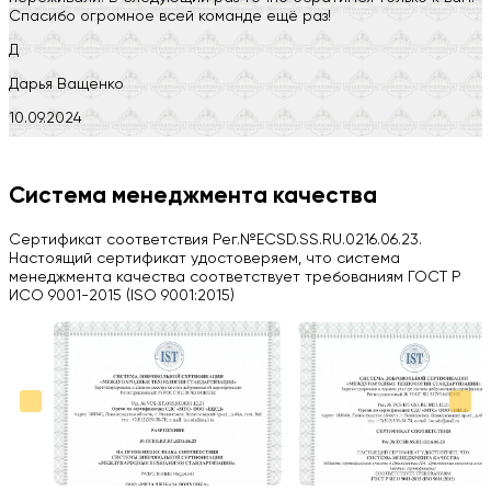
Спасибо огромное всей команде ещё раз!
Д
Дарья Ващенко
10.09.2024
Компания на высоте, обязательно посоветую своим знакомым)
H
Система менеджмента качества
Herobrin2644
Сертификат соответствия Рег.№ECSD.SS.RU.0216.06.23.
03.09.2024
Настоящий сертификат удостоверяем, что система
менеджмента качества соответствует требованиям ГОСТ Р
Вся работа выполнена в срок. Всем рекомендую
ИСО 9001-2015 (ISO 9001:2015)
Больше отзывов на Google Maps