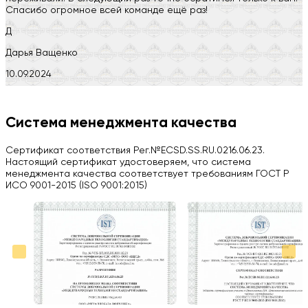
Спасибо огромное всей команде ещё раз!
Д
Дарья Ващенко
10.09.2024
Компания на высоте, обязательно посоветую своим знакомым)
H
Система менеджмента качества
Herobrin2644
Сертификат соответствия Рег.№ECSD.SS.RU.0216.06.23.
03.09.2024
Настоящий сертификат удостоверяем, что система
менеджмента качества соответствует требованиям ГОСТ Р
Вся работа выполнена в срок. Всем рекомендую
ИСО 9001-2015 (ISO 9001:2015)
Больше отзывов на Google Maps