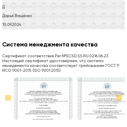
Д
Дарья Ващенко
10.09.2024
Компания на высоте, обязательно посоветую своим знакомым)
H
Система менеджмента качества
Herobrin2644
Сертификат соответствия Рег.№ECSD.SS.RU.0216.06.23.
03.09.2024
Настоящий сертификат удостоверяем, что система
менеджмента качества соответствует требованиям ГОСТ Р
Вся работа выполнена в срок. Всем рекомендую
ИСО 9001-2015 (ISO 9001:2015)
Больше отзывов на Google Maps