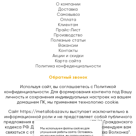
О компании
Доставка
Самовывоз
Оплата
Клиентам
Прайс-Лист
Производство
Полезные статьи
Вакансии
Контакты
Акции и скидки
Карта сайта
Политика конфеденциальности
Обратный звонок
Используя сайт, вы соглашаетесь с Политикой
конфиденциальности. Для формирования контента под Вашу
личность и сохранения индивидуальных настроек на вашем
домашнем ПК, мы применяем технологию cookie.
Сайт https://metallobazav.ru выступает исключительно в
информационной роли и не представляет собой публичного
предложения в соответствии со статьей 437 (2) Гражданского
кодекса РФ. Для уточнения цен на товары, рекомендуем вам
Мы используем файлы cookies для
связаться с отделом продаж ООО "Металлобаза Волхонка".
улучшения работы сайта. Оставаясь
на нашем сайте, вы соглашаетесь с