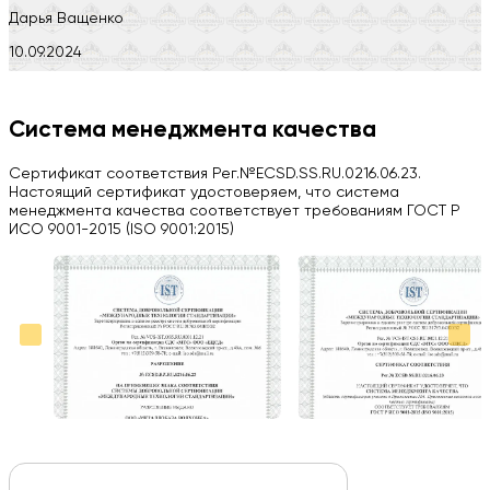
Дарья Ващенко
10.09.2024
Компания на высоте, обязательно посоветую своим знакомым)
H
Система менеджмента качества
Herobrin2644
Сертификат соответствия Рег.№ECSD.SS.RU.0216.06.23.
03.09.2024
Настоящий сертификат удостоверяем, что система
менеджмента качества соответствует требованиям ГОСТ Р
Вся работа выполнена в срок. Всем рекомендую
ИСО 9001-2015 (ISO 9001:2015)
Больше отзывов на Google Maps