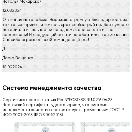
Наталья Макарская
12.09.2024
Отличная металобаза! Выражаю огромную благодарность за
то что все привезли точно в срок, за быстрый подбор нужного
материала и главное ни на одном этапе сделки мы не
переживали! В следующий раз точно обратимся только к вам.
Спасибо огромное всей команде ещё раз!
Д
Дарья Ващенко
10.09.2024
Компания на высоте, обязательно посоветую своим знакомым)
H
Система менеджмента качества
Herobrin2644
Сертификат соответствия Рег.№ECSD.SS.RU.0216.06.23.
03.09.2024
Настоящий сертификат удостоверяем, что система
менеджмента качества соответствует требованиям ГОСТ Р
Вся работа выполнена в срок. Всем рекомендую
ИСО 9001-2015 (ISO 9001:2015)
Больше отзывов на Google Maps