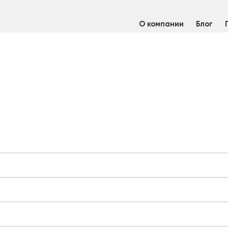
О компании
Блог
й горячекатаный 115 мм