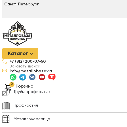
Санкт-Петербург
Металлобаза Волхонка
/
Металлопрокат
/
Круг
/
Круг стально
Каталог
+7 (812) 200-07-50
Арматура
Заказать звонок
info@metallobazav.ru
Композитная арматура
0
Корзина
Трубы профильные
Профнастил
Металлочерепица