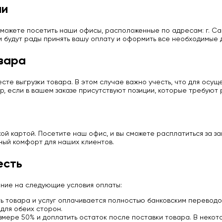
ии
можете посетить наши офисы, расположенные по адресам: г. Сан
и будут рады принять вашу оплату и оформить все необходимые 
вара
те выгрузки товара. В этом случае важно учесть, что для осу
р, если в вашем заказе присутствуют позиции, которые требуют
й картой. Посетите наш офис, и вы сможете расплатиться за з
ный комфорт для наших клиентов.
есть
ание на следующие условия оплаты:
 товара и услуг оплачивается полностью банковским переводо
для обеих сторон.
мере 50% и доплатить остаток после поставки товара. В некото