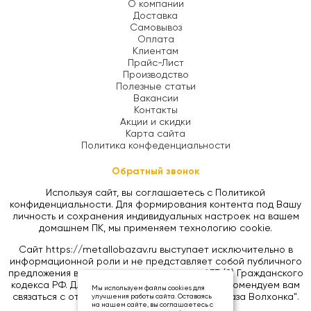
О компании
Доставка
Самовывоз
Оплата
Клиентам
Прайс-Лист
Производство
Полезные статьи
Вакансии
Контакты
Акции и скидки
Карта сайта
Политика конфеденциальности
Обратный звонок
Используя сайт, вы соглашаетесь с Политикой
конфиденциальности. Для формирования контента под Вашу
личность и сохранения индивидуальных настроек на вашем
домашнем ПК, мы применяем технологию cookie.
Сайт https://metallobazav.ru выступает исключительно в
информационной роли и не представляет собой публичного
предложения в соответствии со статьей 437 (2) Гражданского
кодекса РФ. Для уточнения цен на товары, рекомендуем вам
Мы используем файлы cookies для
связаться с отделом продаж ООО "Металлобаза Волхонка".
улучшения работы сайта. Оставаясь
на нашем сайте, вы соглашаетесь с