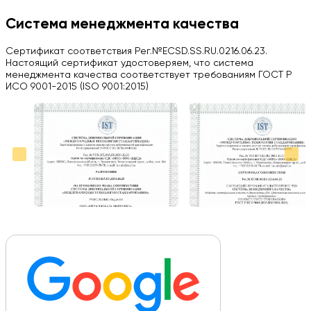
H
Система менеджмента качества
Herobrin2644
Сертификат соответствия Рег.№ECSD.SS.RU.0216.06.23.
03.09.2024
Настоящий сертификат удостоверяем, что система
менеджмента качества соответствует требованиям ГОСТ Р
Вся работа выполнена в срок. Всем рекомендую
ИСО 9001-2015 (ISO 9001:2015)
Больше отзывов на Google Maps