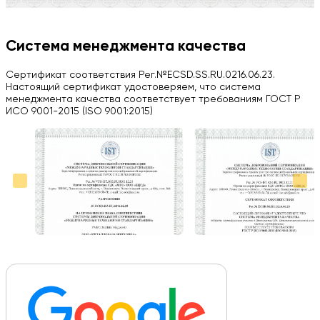
Компания на высоте, обязательно посоветую своим знакомым)
H
Система менеджмента качества
Herobrin2644
Сертификат соответствия Рег.№ECSD.SS.RU.0216.06.23.
03.09.2024
Настоящий сертификат удостоверяем, что система
менеджмента качества соответствует требованиям ГОСТ Р
Вся работа выполнена в срок. Всем рекомендую
ИСО 9001-2015 (ISO 9001:2015)
Больше отзывов на Google Maps