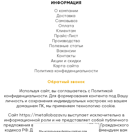
ИНФОРМАЦИЯ
О компании
Доставка
Самовывоз
Оплата
Клиентам
Прайс-Лист
Производство
Полезные статьи
Вакансии
Контакты
Акции и скидки
Карта сайта
Политика конфеденциальности
Обратный звонок
Используя сайт, вы соглашаетесь с Политикой
конфиденциальности. Для формирования контента под Вашу
личность и сохранения индивидуальных настроек на вашем
домашнем ПК, мы применяем технологию cookie.
Сайт https://metallobazav.ru выступает исключительно в
информационной роли и не представляет собой публичного
предложения в соответствии со статьей 437 (2) Гражданского
кодекса РФ. Для уточнения цен на товары, рекомендуем вам
Мы используем файлы cookies для