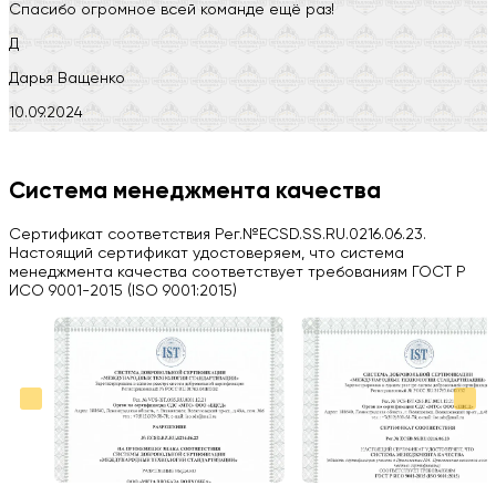
Спасибо огромное всей команде ещё раз!
Д
Дарья Ващенко
10.09.2024
Компания на высоте, обязательно посоветую своим знакомым)
H
Система менеджмента качества
Herobrin2644
Сертификат соответствия Рег.№ECSD.SS.RU.0216.06.23.
03.09.2024
Настоящий сертификат удостоверяем, что система
менеджмента качества соответствует требованиям ГОСТ Р
Вся работа выполнена в срок. Всем рекомендую
ИСО 9001-2015 (ISO 9001:2015)
Больше отзывов на Google Maps