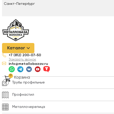
Санкт-Петербург
Металлобаза Волхонка
/
Металлопрокат
/
Лист стальной
/
Лис
Каталог
+7 (812) 200-07-50
Арматура
Заказать звонок
info@metallobazav.ru
Композитная арматура
0
Корзина
Трубы профильные
Профнастил
Металлочерепица