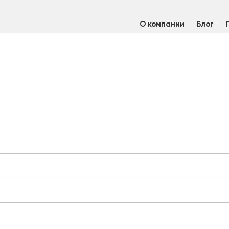
О компании
Блог
т оцинкованный 1,9 мм 1250х2500