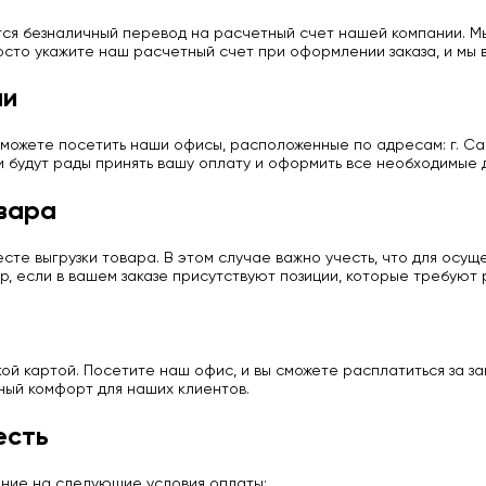
ся безналичный перевод на расчетный счет нашей компании. Мы
сто укажите наш расчетный счет при оформлении заказа, и мы в
ии
можете посетить наши офисы, расположенные по адресам: г. Сан
и будут рады принять вашу оплату и оформить все необходимые 
вара
те выгрузки товара. В этом случае важно учесть, что для осу
р, если в вашем заказе присутствуют позиции, которые требуют
й картой. Посетите наш офис, и вы сможете расплатиться за з
ный комфорт для наших клиентов.
есть
ание на следующие условия оплаты: