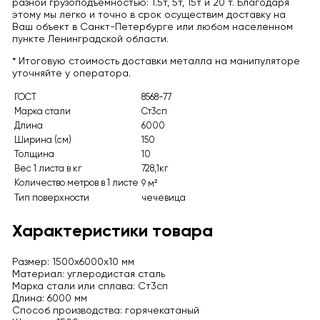
разной грузоподъемностью: 1.5т, 5т, 15т и 20 т. Благодаря
этому мы легко и точно в срок осуществим доставку на
Ваш объект в Санкт-Петербурге или любом населенном
пункте Ленинградской области.
* Итоговую стоимость доставки металла на манипуляторе
уточняйте у оператора.
ГОСТ
8568-77
Марка стали
Ст3сп
Длина
6000
Ширина (см)
150
Толщина
10
Вес 1 листа в кг
728,1кг
Количество метров в 1 листе
9 м²
Тип поверхности
чечевица
Характеристики товара
Размер: 1500х6000х10 мм
Материал: углеродистая сталь
Марка стали или сплава: Ст3сп
Длина: 6000 мм
Способ производства: горячекатаный