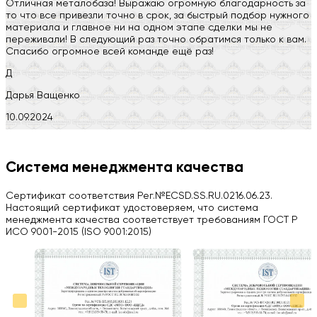
Отличная металобаза! Выражаю огромную благодарность за
то что все привезли точно в срок, за быстрый подбор нужного
материала и главное ни на одном этапе сделки мы не
переживали! В следующий раз точно обратимся только к вам.
Спасибо огромное всей команде ещё раз!
Д
Дарья Ващенко
10.09.2024
Компания на высоте, обязательно посоветую своим знакомым)
H
Система менеджмента качества
Herobrin2644
Сертификат соответствия Рег.№ECSD.SS.RU.0216.06.23.
03.09.2024
Настоящий сертификат удостоверяем, что система
менеджмента качества соответствует требованиям ГОСТ Р
Вся работа выполнена в срок. Всем рекомендую
ИСО 9001-2015 (ISO 9001:2015)
Больше отзывов на Google Maps