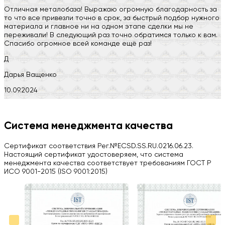
Отличная металобаза! Выражаю огромную благодарность за
то что все привезли точно в срок, за быстрый подбор нужного
материала и главное ни на одном этапе сделки мы не
переживали! В следующий раз точно обратимся только к вам.
Спасибо огромное всей команде ещё раз!
Д
Дарья Ващенко
10.09.2024
Компания на высоте, обязательно посоветую своим знакомым)
H
Система менеджмента качества
Herobrin2644
Сертификат соответствия Рег.№ECSD.SS.RU.0216.06.23.
03.09.2024
Настоящий сертификат удостоверяем, что система
менеджмента качества соответствует требованиям ГОСТ Р
Вся работа выполнена в срок. Всем рекомендую
ИСО 9001-2015 (ISO 9001:2015)
Больше отзывов на Google Maps