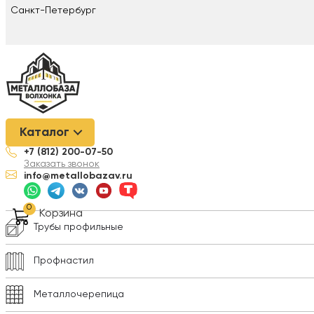
Санкт-Петербург
Металлобаза Волхонка
/
Металлопрокат
/
Проволока
/
Провол
Каталог
+7 (812) 200-07-50
Арматура
Заказать звонок
info@metallobazav.ru
Композитная арматура
0
Корзина
Трубы профильные
Профнастил
Металлочерепица