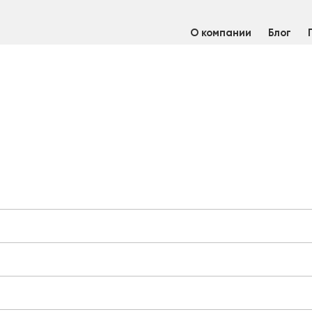
О компании
Блог
ока вязальная 0,6 мм