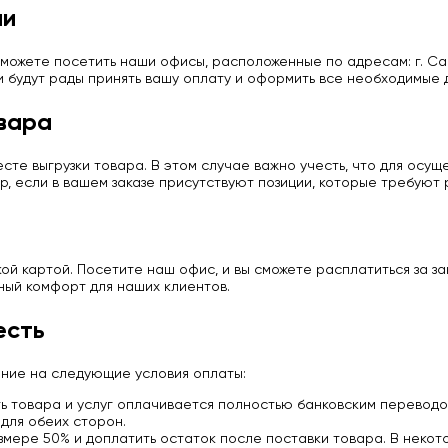
ии
можете посетить наши офисы, расположенные по адресам: г. Сан
и будут рады принять вашу оплату и оформить все необходимые 
вара
те выгрузки товара. В этом случае важно учесть, что для осу
р, если в вашем заказе присутствуют позиции, которые требуют
й картой. Посетите наш офис, и вы сможете расплатиться за з
ный комфорт для наших клиентов.
есть
ание на следующие условия оплаты:
 товара и услуг оплачивается полностью банковским переводо
для обеих сторон.
мере 50% и доплатить остаток после поставки товара. В некото