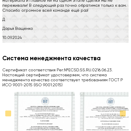
материала и главное ни на одном этапе сделки мы не
переживали! В следующий раз точно обратимся только к вам.
Спасибо огромное всей команде ещё раз!
Д
Дарья Ващенко
10.09.2024
Компания на высоте, обязательно посоветую своим знакомым)
H
Система менеджмента качества
Herobrin2644
Сертификат соответствия Рег.№ECSD.SS.RU.0216.06.23.
03.09.2024
Настоящий сертификат удостоверяем, что система
менеджмента качества соответствует требованиям ГОСТ Р
Вся работа выполнена в срок. Всем рекомендую
ИСО 9001-2015 (ISO 9001:2015)
Больше отзывов на Google Maps