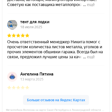
Металлобаза Волхонка на карте Санкт‑Петербурга и Ленинградской области — Яндекс Карты