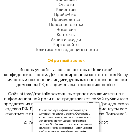
Оплата
Клиентам
Прайс-Лист
Производство
Полезные статьи
Вакансии
Контакты
Акции и скидки
Карта сайта
Политика конфеденциальности
Обратный звонок
Используя сайт, вы соглашаетесь с Политикой
конфиденциальности. Для формирования контента под Вашу
личность и сохранения индивидуальных настроек на вашем
домашнем ПК, мы применяем технологию cookie.
Сайт https://metallobazav.ru выступает исключительно в
информационной роли и не представляет собой публичного
предложения в соответствии со статьей 437 (2) Гражданского
кодекса РФ. Для уточнения цен на товары, рекомендуем вам
Мы используем файлы cookies для
связаться с отделом продаж ООО "Металлобаза Волхонка".
улучшения работы сайта. Оставаясь
на нашем сайте, вы соглашаетесь с
условиями использования файлов
© ООО «МЕТАЛЛОБАЗА ВОЛХОНКА», 2023
cookies. Чтобы ознакомиться с нашими
Положениями о конфиденциальности
и об использовании файлов cookie,