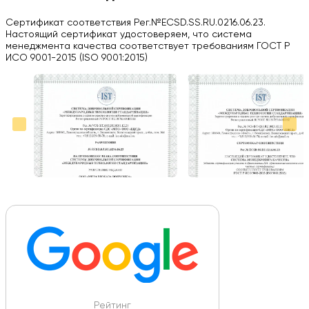
Herobrin2644
Сертификат соответствия Рег.№ECSD.SS.RU.0216.06.23.
03.09.2024
Настоящий сертификат удостоверяем, что система
менеджмента качества соответствует требованиям ГОСТ Р
Вся работа выполнена в срок. Всем рекомендую
ИСО 9001-2015 (ISO 9001:2015)
Больше отзывов на Google Maps
Рейтинг