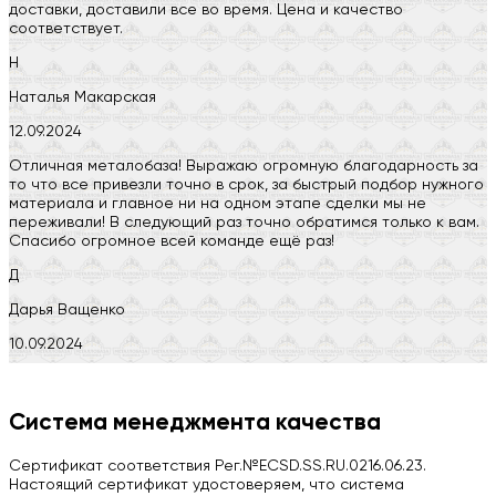
доставки, доставили все во время. Цена и качество
соответствует.
Н
Наталья Макарская
12.09.2024
Отличная металобаза! Выражаю огромную благодарность за
то что все привезли точно в срок, за быстрый подбор нужного
материала и главное ни на одном этапе сделки мы не
переживали! В следующий раз точно обратимся только к вам.
Спасибо огромное всей команде ещё раз!
Д
Дарья Ващенко
10.09.2024
Компания на высоте, обязательно посоветую своим знакомым)
H
Система менеджмента качества
Herobrin2644
Сертификат соответствия Рег.№ECSD.SS.RU.0216.06.23.
03.09.2024
Настоящий сертификат удостоверяем, что система