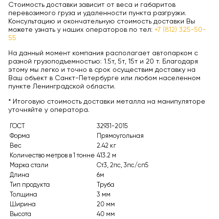
Стоимость доставки зависит от веса и габаритов
перевозимого груза и удаленности пункта разгрузки.
Консультацию и окончательную стоимость доставки Вы
можете узнать у наших операторов по тел:
+7 (812) 325-50-
55
На данный момент компания располагает автопарком с
разной грузоподъемностью: 1.5т, 5т, 15т и 20 т. Благодаря
этому мы легко и точно в срок осуществим доставку на
Ваш объект в Санкт-Петербурге или любом населенном
пункте Ленинградской области.
* Итоговую стоимость доставки металла на манипуляторе
уточняйте у оператора.
ГОСТ
32931-2015
Форма
Прямоугольная
Вес
2.42 кг
Количество метров в 1 тонне
413.2 м
Марка стали
Ст3, 2пс, 3пс/сп5
Длина
6м
Тип продукта
Труба
Толщина
3 мм
Ширина
20 мм
Высота
40 мм