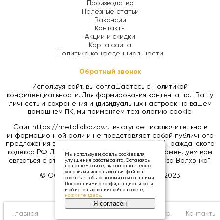
Производство
Полезные статьи
Вакансии
Контакты
Акции и скидки
Карта сайта
Политика конфеденциальности
Обратный звонок
Используя сайт, вы соглашаетесь с Политикой
конфиденциальности. Для формирования контента под Вашу
личность и сохранения индивидуальных настроек на вашем
домашнем ПК, мы применяем технологию cookie.
Сайт https://metallobazav.ru выступает исключительно в
информационной роли и не представляет собой публичного
предложения в соответствии со статьей 437 (2) Гражданского
кодекса РФ. Для уточнения цен на товары, рекомендуем вам
Мы используем файлы cookies для
связаться с отделом продаж ООО "Металлобаза Волхонка".
улучшения работы сайта. Оставаясь
на нашем сайте, вы соглашаетесь с
условиями использования файлов
© ООО «МЕТАЛЛОБАЗА ВОЛХОНКА», 2023
cookies. Чтобы ознакомиться с нашими
Положениями о конфиденциальности
и об использовании файлов cookie,
нажмите здесь
.
Я согласен
Главная
Каталог
Корзина
0
Доставка
Контакты