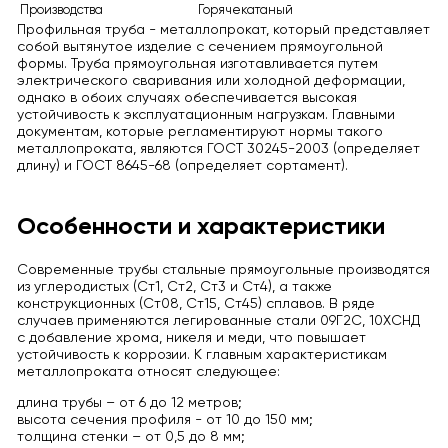
Производства
Горячекатаный
Профильная труба - металлопрокат, который представляет
собой вытянутое изделие с сечением прямоугольной
формы. Труба прямоугольная изготавливается путем
электрического сваривания или холодной деформации,
однако в обоих случаях обеспечивается высокая
устойчивость к эксплуатационным нагрузкам. Главными
документам, которые регламентируют нормы такого
металлопроката, являются ГОСТ 30245-2003 (определяет
длину) и ГОСТ 8645-68 (определяет сортамент).
Особенности и характеристики
Современные трубы стальные прямоугольные производятся
из углеродистых (Ст1, Ст2, Ст3 и Ст4), а также
конструкционных (Ст08, Ст15, Ст45) сплавов. В ряде
случаев применяются легированные стали 09Г2С, 10ХСНД
с добавление хрома, никеля и меди, что повышает
устойчивость к коррозии. К главным характеристикам
металлопроката относят следующее:
длина трубы – от 6 до 12 метров;
высота сечения профиля - от 10 до 150 мм;
толщина стенки – от 0,5 до 8 мм;