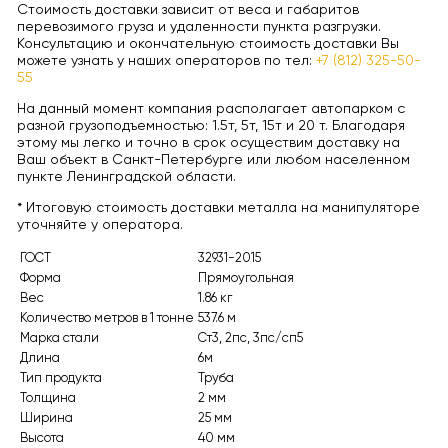
Стоимость доставки зависит от веса и габаритов
перевозимого груза и удаленности пункта разгрузки.
Консультацию и окончательную стоимость доставки Вы
можете узнать у наших операторов по тел:
+7 (812) 325-50-
55
На данный момент компания располагает автопарком с
разной грузоподъемностью: 1.5т, 5т, 15т и 20 т. Благодаря
этому мы легко и точно в срок осуществим доставку на
Ваш объект в Санкт-Петербурге или любом населенном
пункте Ленинградской области.
* Итоговую стоимость доставки металла на манипуляторе
уточняйте у оператора.
ГОСТ
32931-2015
Форма
Прямоугольная
Вес
1.86 кг
Количество метров в 1 тонне
537.6 м
Марка стали
Ст3, 2пс, 3пс/сп5
Длина
6м
Тип продукта
Труба
Толщина
2 мм
Ширина
25 мм
Высота
40 мм