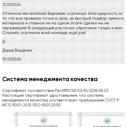
12.09.2024
Отличная металобаза! Выражаю огромную благодарность за
то что все привезли точно в срок, за быстрый подбор нужного
материала и главное ни на одном этапе сделки мы не
переживали! В следующий раз точно обратимся только к вам.
Спасибо огромное всей команде ещё раз!
Д
Дарья Ващенко
10.09.2024
Компания на высоте, обязательно посоветую своим знакомым)
H
Система менеджмента качества
Herobrin2644
Сертификат соответствия Рег.№ECSD.SS.RU.0216.06.23.
03.09.2024
Настоящий сертификат удостоверяем, что система
менеджмента качества соответствует требованиям ГОСТ Р
Вся работа выполнена в срок. Всем рекомендую
ИСО 9001-2015 (ISO 9001:2015)
Больше отзывов на Google Maps