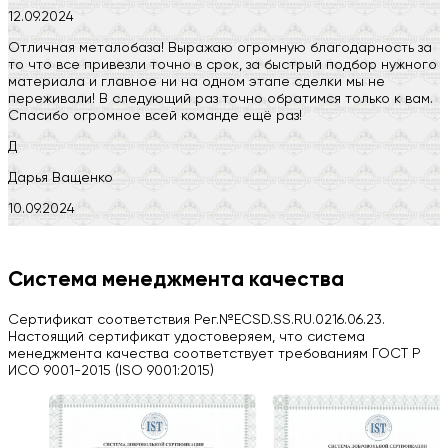
12.09.2024
Отличная металобаза! Выражаю огромную благодарность за
то что все привезли точно в срок, за быстрый подбор нужного
материала и главное ни на одном этапе сделки мы не
переживали! В следующий раз точно обратимся только к вам.
Спасибо огромное всей команде ещё раз!
Д
Дарья Ващенко
10.09.2024
Компания на высоте, обязательно посоветую своим знакомым)
H
Система менеджмента качества
Herobrin2644
Сертификат соответствия Рег.№ECSD.SS.RU.0216.06.23.
03.09.2024
Настоящий сертификат удостоверяем, что система
менеджмента качества соответствует требованиям ГОСТ Р
Вся работа выполнена в срок. Всем рекомендую
ИСО 9001-2015 (ISO 9001:2015)
Больше отзывов на Google Maps