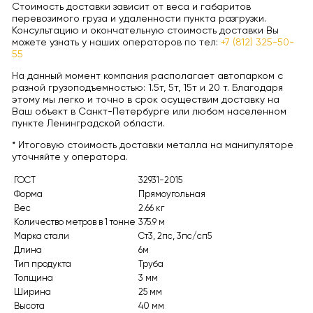
Стоимость доставки зависит от веса и габаритов
перевозимого груза и удаленности пункта разгрузки.
Консультацию и окончательную стоимость доставки Вы
можете узнать у наших операторов по тел:
+7 (812) 325-50-
55
На данный момент компания располагает автопарком с
разной грузоподъемностью: 1.5т, 5т, 15т и 20 т. Благодаря
этому мы легко и точно в срок осуществим доставку на
Ваш объект в Санкт-Петербурге или любом населенном
пункте Ленинградской области.
* Итоговую стоимость доставки металла на манипуляторе
уточняйте у оператора.
ГОСТ
32931-2015
Форма
Прямоугольная
Вес
2.66 кг
Количество метров в 1 тонне
375.9 м
Марка стали
Ст3, 2пс, 3пс/сп5
Длина
6м
Тип продукта
Труба
Толщина
3 мм
Ширина
25 мм
Высота
40 мм