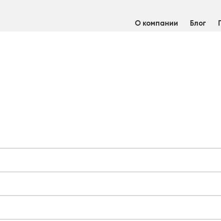
О компании
Блог
/
Труба профильная 40х40х2 мм