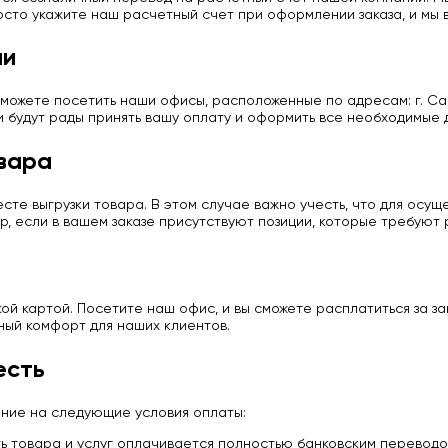
сто укажите наш расчетный счет при оформлении заказа, и мы в
ии
можете посетить наши офисы, расположенные по адресам: г. Сан
и будут рады принять вашу оплату и оформить все необходимые 
вара
те выгрузки товара. В этом случае важно учесть, что для осу
р, если в вашем заказе присутствуют позиции, которые требуют
й картой. Посетите наш офис, и вы сможете расплатиться за з
ный комфорт для наших клиентов.
есть
ание на следующие условия оплаты:
 товара и услуг оплачивается полностью банковским переводо