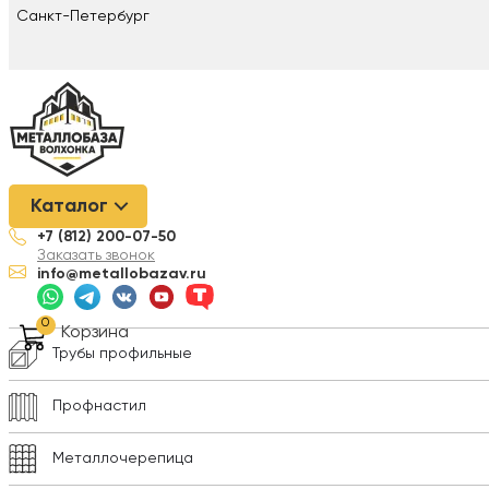
Санкт-Петербург
Металлобаза Волхонка
/
Металлопрокат
/
Трубы профильные
Каталог
+7 (812) 200-07-50
Арматура
Заказать звонок
info@metallobazav.ru
Композитная арматура
0
Корзина
Трубы профильные
Профнастил
Металлочерепица