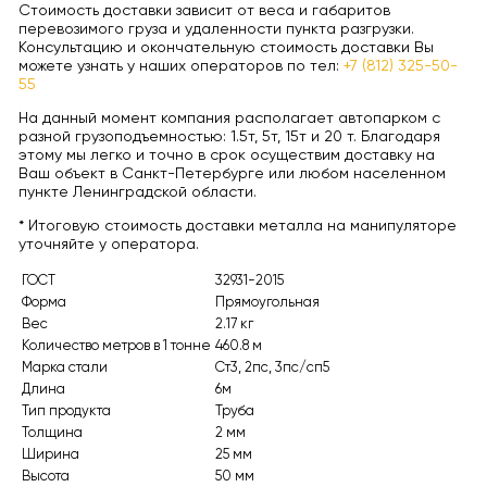
Стоимость доставки зависит от веса и габаритов
перевозимого груза и удаленности пункта разгрузки.
Консультацию и окончательную стоимость доставки Вы
можете узнать у наших операторов по тел:
+7 (812) 325-50-
55
На данный момент компания располагает автопарком с
разной грузоподъемностью: 1.5т, 5т, 15т и 20 т. Благодаря
этому мы легко и точно в срок осуществим доставку на
Ваш объект в Санкт-Петербурге или любом населенном
пункте Ленинградской области.
* Итоговую стоимость доставки металла на манипуляторе
уточняйте у оператора.
ГОСТ
32931-2015
Форма
Прямоугольная
Вес
2.17 кг
Количество метров в 1 тонне
460.8 м
Марка стали
Ст3, 2пс, 3пс/сп5
Длина
6м
Тип продукта
Труба
Толщина
2 мм
Ширина
25 мм
Высота
50 мм