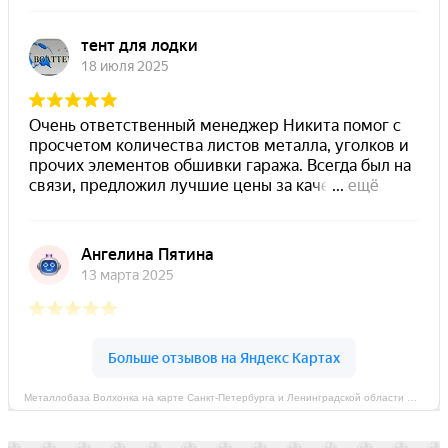
Металлобаза Волхонка на карте Санкт‑Петербурга и Ленинградской области — Яндекс Карты