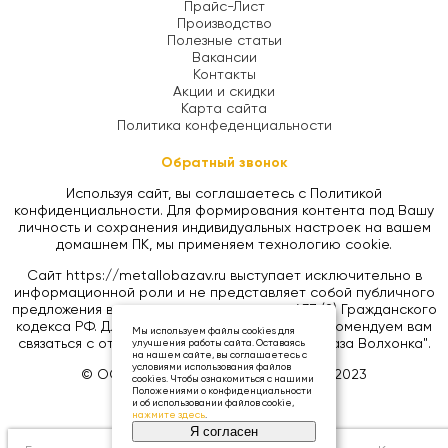
Прайс-Лист
Производство
Полезные статьи
Вакансии
Контакты
Акции и скидки
Карта сайта
Политика конфеденциальности
Обратный звонок
Используя сайт, вы соглашаетесь с Политикой
конфиденциальности. Для формирования контента под Вашу
личность и сохранения индивидуальных настроек на вашем
домашнем ПК, мы применяем технологию cookie.
Сайт https://metallobazav.ru выступает исключительно в
информационной роли и не представляет собой публичного
предложения в соответствии со статьей 437 (2) Гражданского
кодекса РФ. Для уточнения цен на товары, рекомендуем вам
Мы используем файлы cookies для
связаться с отделом продаж ООО "Металлобаза Волхонка".
улучшения работы сайта. Оставаясь
на нашем сайте, вы соглашаетесь с
условиями использования файлов
© ООО «МЕТАЛЛОБАЗА ВОЛХОНКА», 2023
cookies. Чтобы ознакомиться с нашими
Положениями о конфиденциальности
и об использовании файлов cookie,
нажмите здесь
.
Я согласен