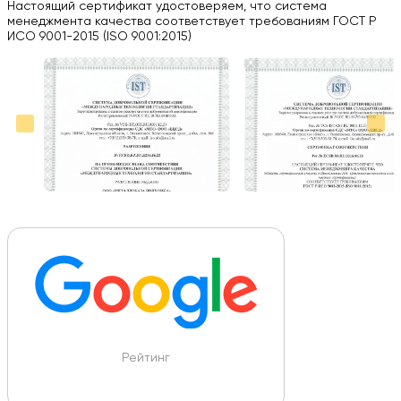
03.09.2024
Настоящий сертификат удостоверяем, что система
менеджмента качества соответствует требованиям ГОСТ Р
Вся работа выполнена в срок. Всем рекомендую
ИСО 9001-2015 (ISO 9001:2015)
Больше отзывов на Google Maps
Рейтинг