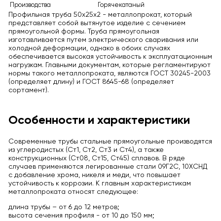
Производства
Горячекатаный
Профильная труба 50x25x2 - металлопрокат, который
представляет собой вытянутое изделие с сечением
прямоугольной формы. Труба прямоугольная
изготавливается путем электрического сваривания или
холодной деформации, однако в обоих случаях
обеспечивается высокая устойчивость к эксплуатационным
нагрузкам. Главными документам, которые регламентируют
нормы такого металлопроката, являются ГОСТ 30245-2003
(определяет длину) и ГОСТ 8645-68 (определяет
сортамент).
Особенности и характеристики
Современные трубы стальные прямоугольные производятся
из углеродистых (Ст1, Ст2, Ст3 и Ст4), а также
конструкционных (Ст08, Ст15, Ст45) сплавов. В ряде
случаев применяются легированные стали 09Г2С, 10ХСНД
с добавление хрома, никеля и меди, что повышает
устойчивость к коррозии. К главным характеристикам
металлопроката относят следующее:
длина трубы – от 6 до 12 метров;
высота сечения профиля - от 10 до 150 мм;