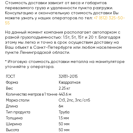
Стоимость доставки зависит от веса и габаритов
перевозимого груза и удаленности пункта разгрузки.
Консультацию и окончательную стоимость доставки Вы
можете узнать у наших операторов по тел:
+7 (812) 325-50-
55
На данный момент компания располагает автопарком с
разной грузоподъемностью: 1.5т, 5т, 15т и 20 т. Благодаря
этому мы легко и точно в срок осуществим доставку на
Ваш объект в Санкт-Петербурге или любом населенном
пункте Ленинградской области.
* Итоговую стоимость доставки металла на манипуляторе
уточняйте у оператора.
ГОСТ
32931-2015
Форма
Квадратная
Вес
2.25 кг
Количество метров в 1 тонне
443.6 м
Марка стали
Ст3, 2пс, 3пс/сп5
Длина
6м
Тип продукта
Труба
Толщина
1.5 мм
Ширина
50 мм
Высота
50 мм