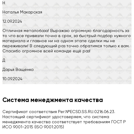
Н
Наталья Макарская
12.09.2024
Отличная металобаза! Выражаю огромную благодарность за
то что все привезли точно в срок, за быстрый подбор нужного
материала и главное ни на одном этапе сделки мы не
переживали! В следующий раз точно обратимся только к вам.
Спасибо огромное всей команде ещё раз!
Д
Дарья Ващенко
10.09.2024
Компания на высоте, обязательно посоветую своим знакомым)
H
Система менеджмента качества
Herobrin2644
Сертификат соответствия Рег.№ECSD.SS.RU.0216.06.23.
03.09.2024
Настоящий сертификат удостоверяем, что система
менеджмента качества соответствует требованиям ГОСТ Р
Вся работа выполнена в срок. Всем рекомендую
ИСО 9001-2015 (ISO 9001:2015)