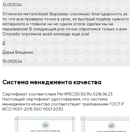
12.09.2024
Отличная металобаза! Выражаю огромную благодарность за
то что все привезли точно в срок, за быстрый подбор нужного
материала и главное ни на одном этапе сделки мы не
переживали! В следующий раз точно обратимся только к вам.
Спасибо огромное всей команде ещё раз!
Д
Дарья Ващенко
10.09.2024
Компания на высоте, обязательно посоветую своим знакомым)
H
Система менеджмента качества
Herobrin2644
Сертификат соответствия Рег.№ECSD.SS.RU.0216.06.23.
03.09.2024
Настоящий сертификат удостоверяем, что система
менеджмента качества соответствует требованиям ГОСТ Р
Вся работа выполнена в срок. Всем рекомендую
ИСО 9001-2015 (ISO 9001:2015)
Больше отзывов на Google Maps