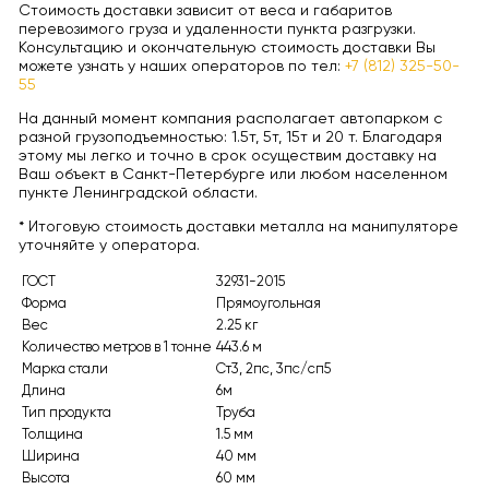
Стоимость доставки зависит от веса и габаритов
перевозимого груза и удаленности пункта разгрузки.
Консультацию и окончательную стоимость доставки Вы
можете узнать у наших операторов по тел:
+7 (812) 325-50-
55
На данный момент компания располагает автопарком с
разной грузоподъемностью: 1.5т, 5т, 15т и 20 т. Благодаря
этому мы легко и точно в срок осуществим доставку на
Ваш объект в Санкт-Петербурге или любом населенном
пункте Ленинградской области.
* Итоговую стоимость доставки металла на манипуляторе
уточняйте у оператора.
ГОСТ
32931-2015
Форма
Прямоугольная
Вес
2.25 кг
Количество метров в 1 тонне
443.6 м
Марка стали
Ст3, 2пс, 3пс/сп5
Длина
6м
Тип продукта
Труба
Толщина
1.5 мм
Ширина
40 мм
Высота
60 мм