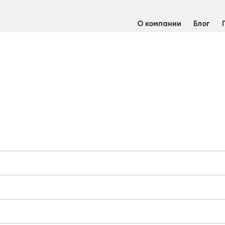
О компании
Блог
/
Труба профильная 80х80х5 мм