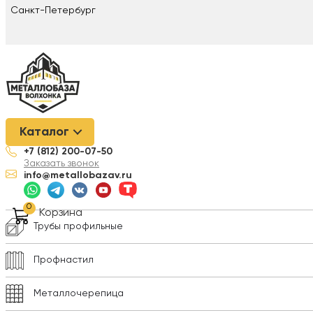
Санкт-Петербург
Металлобаза Волхонка
/
Металлопрокат
/
Трубы профильные
Каталог
+7 (812) 200-07-50
Арматура
Заказать звонок
info@metallobazav.ru
Композитная арматура
0
Корзина
Трубы профильные
Профнастил
Металлочерепица