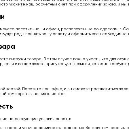
сто укажите наш расчетный счет при оформлении заказа, и мы в
ии
можете посетить наши офисы, расположенные по адресам: г. Сан
и будут рады принять вашу оплату и оформить все необходимые 
вара
те выгрузки товара. В этом случае важно учесть, что для осу
р, если в вашем заказе присутствуют позиции, которые требуют
й картой. Посетите наш офис, и вы сможете расплатиться за з
ный комфорт для наших клиентов.
есть
ание на следующие условия оплаты:
 товара и услуг оплачивается полностью банковским переводо