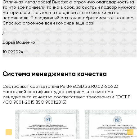
Отличная металобаза! Выражаю огромную благодарность за
то что все привезли точно в срок, за быстрый подбор нужного
материала и главное ни на одном этапе сделки мы не
переживали! В следующий раз точно обратимся только к вам.
Спасибо огромное всей команде ещё раз!
Д
Дарья Ващенко
10.09.2024
Компания на высоте, обязательно посоветую своим знакомым)
H
Система менеджмента качества
Herobrin2644
Сертификат соответствия Рег.№ECSD.SS.RU.0216.06.23.
03.09.2024
Настоящий сертификат удостоверяем, что система
менеджмента качества соответствует требованиям ГОСТ Р
Вся работа выполнена в срок. Всем рекомендую
ИСО 9001-2015 (ISO 9001:2015)
Больше отзывов на Google Maps