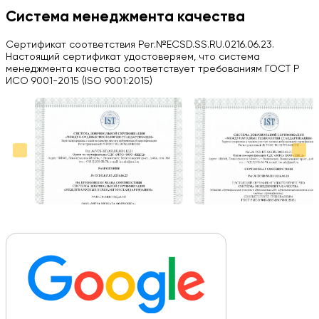
H
Система менеджмента качества
Herobrin2644
Сертификат соответствия Рег.№ECSD.SS.RU.0216.06.23.
03.09.2024
Настоящий сертификат удостоверяем, что система
менеджмента качества соответствует требованиям ГОСТ Р
Вся работа выполнена в срок. Всем рекомендую
ИСО 9001-2015 (ISO 9001:2015)
Больше отзывов на Google Maps