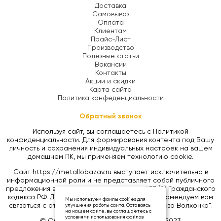
Доставка
Самовывоз
Оплата
Клиентам
Прайс-Лист
Производство
Полезные статьи
Вакансии
Контакты
Акции и скидки
Карта сайта
Политика конфеденциальности
Обратный звонок
Используя сайт, вы соглашаетесь с Политикой
конфиденциальности. Для формирования контента под Вашу
личность и сохранения индивидуальных настроек на вашем
домашнем ПК, мы применяем технологию cookie.
Сайт https://metallobazav.ru выступает исключительно в
информационной роли и не представляет собой публичного
предложения в соответствии со статьей 437 (2) Гражданского
кодекса РФ. Для уточнения цен на товары, рекомендуем вам
Мы используем файлы cookies для
связаться с отделом продаж ООО "Металлобаза Волхонка".
улучшения работы сайта. Оставаясь
на нашем сайте, вы соглашаетесь с
условиями использования файлов