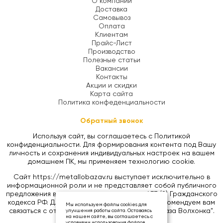
О компании
Доставка
Самовывоз
Оплата
Клиентам
Прайс-Лист
Производство
Полезные статьи
Вакансии
Контакты
Акции и скидки
Карта сайта
Политика конфеденциальности
Обратный звонок
Используя сайт, вы соглашаетесь с Политикой
конфиденциальности. Для формирования контента под Вашу
личность и сохранения индивидуальных настроек на вашем
домашнем ПК, мы применяем технологию cookie.
Сайт https://metallobazav.ru выступает исключительно в
информационной роли и не представляет собой публичного
предложения в соответствии со статьей 437 (2) Гражданского
кодекса РФ. Для уточнения цен на товары, рекомендуем вам
Мы используем файлы cookies для
связаться с отделом продаж ООО "Металлобаза Волхонка".
улучшения работы сайта. Оставаясь
на нашем сайте, вы соглашаетесь с
условиями использования файлов