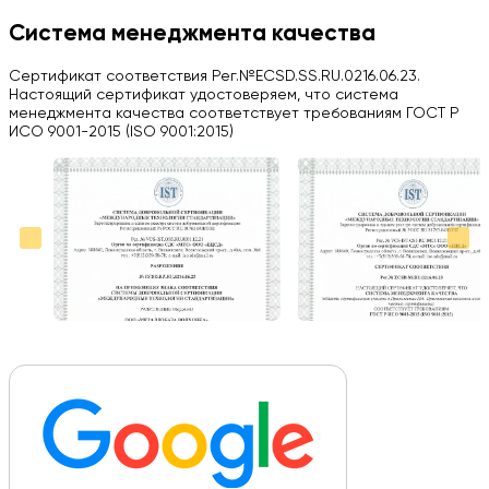
H
Система менеджмента качества
Herobrin2644
Сертификат соответствия Рег.№ECSD.SS.RU.0216.06.23.
03.09.2024
Настоящий сертификат удостоверяем, что система
менеджмента качества соответствует требованиям ГОСТ Р
Вся работа выполнена в срок. Всем рекомендую
ИСО 9001-2015 (ISO 9001:2015)
Больше отзывов на Google Maps