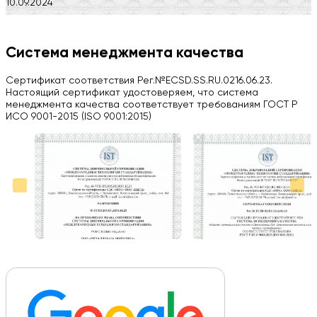
10.09.2024
Компания на высоте, обязательно посоветую своим знакомым)
H
Система менеджмента качества
Herobrin2644
Сертификат соответствия Рег.№ECSD.SS.RU.0216.06.23.
03.09.2024
Настоящий сертификат удостоверяем, что система
менеджмента качества соответствует требованиям ГОСТ Р
Вся работа выполнена в срок. Всем рекомендую
ИСО 9001-2015 (ISO 9001:2015)
Больше отзывов на Google Maps