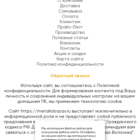
О компании
Доставка
Самовывоз
Оплата
Клиентам
Прайс-Лист
Производство
Полезные статьи
Вакансии
Контакты
Акции и скидки
Карта сайта
Политика конфеденциальности
Обратный звонок
Используя сайт, вы соглашаетесь с Политикой
конфиденциальности. Для формирования контента под Вашу
личность и сохранения индивидуальных настроек на вашем
домашнем ПК, мы применяем технологию cookie.
Сайт https://metallobazav.ru выступает исключительно в
информационной роли и не представляет собой публичного
предложения в соответствии со статьей 437 (2) Гражданского
кодекса РФ. Для уточнения цен на товары, рекомендуем вам
Мы используем файлы cookies для
связаться с отделом продаж ООО "Металлобаза Волхонка".
улучшения работы сайта. Оставаясь
на нашем сайте, вы соглашаетесь с
условиями использования файлов