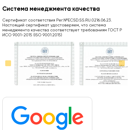
H
Система менеджмента качества
Herobrin2644
Сертификат соответствия Рег.№ECSD.SS.RU.0216.06.23.
03.09.2024
Настоящий сертификат удостоверяем, что система
менеджмента качества соответствует требованиям ГОСТ Р
Вся работа выполнена в срок. Всем рекомендую
ИСО 9001-2015 (ISO 9001:2015)
Больше отзывов на Google Maps