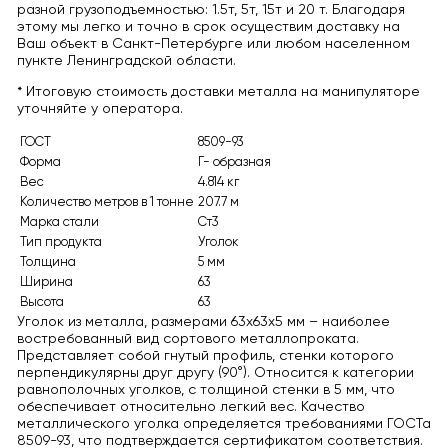
разной грузоподъемностью: 1.5т, 5т, 15т и 20 т. Благодаря
этому мы легко и точно в срок осуществим доставку на
Ваш объект в Санкт-Петербурге или любом населенном
пункте Ленинградской области.
* Итоговую стоимость доставки металла на манипуляторе
уточняйте у оператора.
ГОСТ
8509-93
Форма
Г- образная
Вес
4.814 кг
Количество метров в 1 тонне
207.7 м
Марка стали
Ст3
Тип продукта
Уголок
Толщина
5 мм
Ширина
63
Высота
63
Уголок из металла, размерами 63х63х5 мм – наиболее
востребованный вид сортового металлопроката.
Представляет собой гнутый профиль, стенки которого
перпендикулярны друг другу (90°). Относится к категории
равнополочных уголков, с толщиной стенки в 5 мм, что
обеспечивает относительно легкий вес. Качество
металлического уголка определяется требованиями ГОСТа
8509-93, что подтверждается сертификатом соответствия.