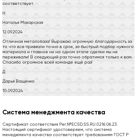
соответствует.
Н
Наталья Макарская
12.09.2024
Отличная металобаза! Выражаю огромную благодарность за
то что все привезли точно в срок, за быстрый подбор нужного
материала и главное ни на одном этапе сделки мы не
переживали! В следующий раз точно обратимся только к вам.
Спасибо огромное всей команде ещё раз!
Д
Дарья Ващенко
10.09.2024
Компания на высоте, обязательно посоветую своим знакомым)
H
Система менеджмента качества
Herobrin2644
Сертификат соответствия Рег.№ECSD.SS.RU.0216.06.23.
03.09.2024
Настоящий сертификат удостоверяем, что система
менеджмента качества соответствует требованиям ГОСТ Р