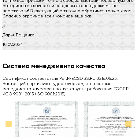
то что все привезли точно в срок, за быстрый подбор нужного
материала и главное ни на одном этапе сделки мы не
переживали! В следующий раз точно обратимся только к вам.
Спасибо огромное всей команде ещё раз!
Д
Дарья Ващенко
10.09.2024
Компания на высоте, обязательно посоветую своим знакомым)
H
Система менеджмента качества
Herobrin2644
Сертификат соответствия Рег.№ECSD.SS.RU.0216.06.23.
03.09.2024
Настоящий сертификат удостоверяем, что система
менеджмента качества соответствует требованиям ГОСТ Р
Вся работа выполнена в срок. Всем рекомендую
ИСО 9001-2015 (ISO 9001:2015)
Больше отзывов на Google Maps