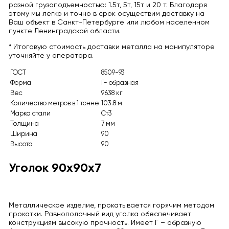
разной грузоподъемностью: 1.5т, 5т, 15т и 20 т. Благодаря
этому мы легко и точно в срок осуществим доставку на
Ваш объект в Санкт-Петербурге или любом населенном
пункте Ленинградской области.
* Итоговую стоимость доставки металла на манипуляторе
уточняйте у оператора.
ГОСТ
8509-93
Форма
Г- образная
Вес
9.638 кг
Количество метров в 1 тонне
103.8 м
Марка стали
Ст3
Толщина
7 мм
Ширина
90
Высота
90
Уголок 90х90х7
Металлическое изделие, прокатывается горячим методом
прокатки. Равнополочный вид уголка обеспечивает
конструкциям высокую прочность. Имеет Г – образную