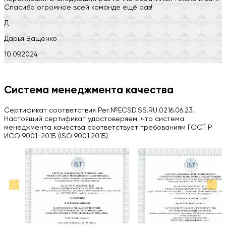
Спасибо огромное всей команде ещё раз!
Д
Дарья Ващенко
10.09.2024
Компания на высоте, обязательно посоветую своим знакомым)
H
Система менеджмента качества
Herobrin2644
Сертификат соответствия Рег.№ECSD.SS.RU.0216.06.23.
03.09.2024
Настоящий сертификат удостоверяем, что система
менеджмента качества соответствует требованиям ГОСТ Р
Вся работа выполнена в срок. Всем рекомендую
ИСО 9001-2015 (ISO 9001:2015)
Больше отзывов на Google Maps