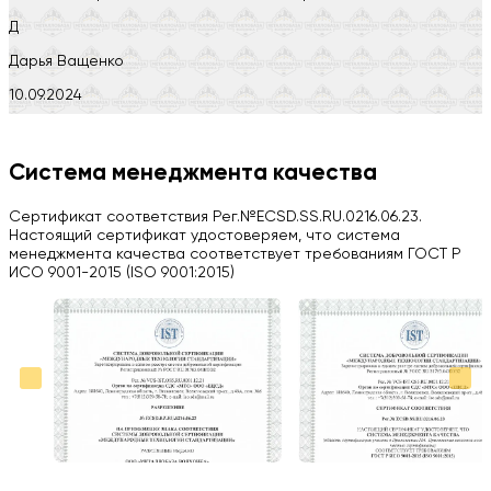
Д
Дарья Ващенко
10.09.2024
Компания на высоте, обязательно посоветую своим знакомым)
H
Система менеджмента качества
Herobrin2644
Сертификат соответствия Рег.№ECSD.SS.RU.0216.06.23.
03.09.2024
Настоящий сертификат удостоверяем, что система
менеджмента качества соответствует требованиям ГОСТ Р
Вся работа выполнена в срок. Всем рекомендую
ИСО 9001-2015 (ISO 9001:2015)
Больше отзывов на Google Maps