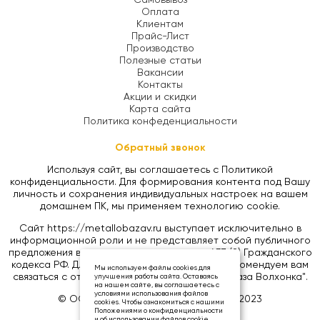
Оплата
Клиентам
Прайс-Лист
Производство
Полезные статьи
Вакансии
Контакты
Акции и скидки
Карта сайта
Политика конфеденциальности
Обратный звонок
Используя сайт, вы соглашаетесь с Политикой
конфиденциальности. Для формирования контента под Вашу
личность и сохранения индивидуальных настроек на вашем
домашнем ПК, мы применяем технологию cookie.
Сайт https://metallobazav.ru выступает исключительно в
информационной роли и не представляет собой публичного
предложения в соответствии со статьей 437 (2) Гражданского
кодекса РФ. Для уточнения цен на товары, рекомендуем вам
Мы используем файлы cookies для
связаться с отделом продаж ООО "Металлобаза Волхонка".
улучшения работы сайта. Оставаясь
на нашем сайте, вы соглашаетесь с
условиями использования файлов
© ООО «МЕТАЛЛОБАЗА ВОЛХОНКА», 2023
cookies. Чтобы ознакомиться с нашими
Положениями о конфиденциальности
и об использовании файлов cookie,