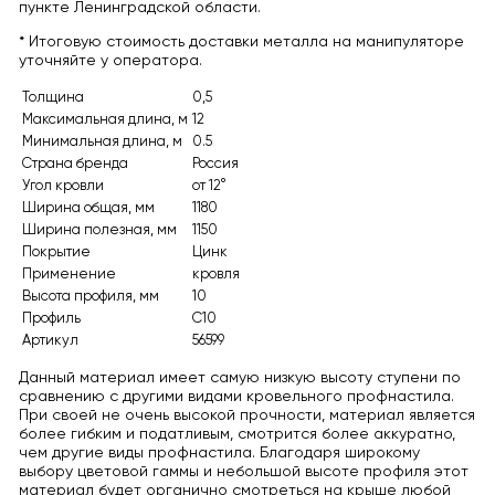
пункте Ленинградской области.
* Итоговую стоимость доставки металла на манипуляторе
уточняйте у оператора.
Толщина
0,5
Максимальная длина, м
12
Минимальная длина, м
0.5
Страна бренда
Россия
Угол кровли
от 12°
Ширина общая, мм
1180
Ширина полезная, мм
1150
Покрытие
Цинк
Применение
кровля
Высота профиля, мм
10
Профиль
С10
Артикул
56599
Данный материал имеет самую низкую высоту ступени по
сравнению с другими видами кровельного профнастила.
При своей не очень высокой прочности, материал является
более гибким и податливым, смотрится более аккуратно,
чем другие виды профнастила. Благодаря широкому
выбору цветовой гаммы и небольшой высоте профиля этот
материал будет органично смотреться на крыше любой