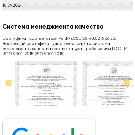
10.09.2024
Компания на высоте, обязательно посоветую своим знакомым)
H
Система менеджмента качества
Herobrin2644
Сертификат соответствия Рег.№ECSD.SS.RU.0216.06.23.
03.09.2024
Настоящий сертификат удостоверяем, что система
менеджмента качества соответствует требованиям ГОСТ Р
Вся работа выполнена в срок. Всем рекомендую
ИСО 9001-2015 (ISO 9001:2015)
Больше отзывов на Google Maps