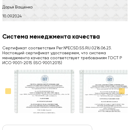
Дарья Ващенко
10.09.2024
Компания на высоте, обязательно посоветую своим знакомым)
H
Система менеджмента качества
Herobrin2644
Сертификат соответствия Рег.№ECSD.SS.RU.0216.06.23.
03.09.2024
Настоящий сертификат удостоверяем, что система
менеджмента качества соответствует требованиям ГОСТ Р
Вся работа выполнена в срок. Всем рекомендую
ИСО 9001-2015 (ISO 9001:2015)
Больше отзывов на Google Maps