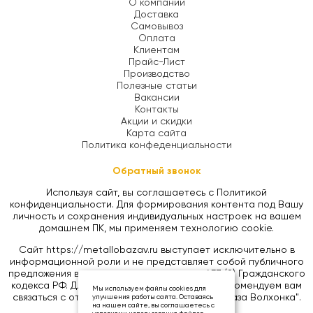
О компании
Доставка
Самовывоз
Оплата
Клиентам
Прайс-Лист
Производство
Полезные статьи
Вакансии
Контакты
Акции и скидки
Карта сайта
Политика конфеденциальности
Обратный звонок
Используя сайт, вы соглашаетесь с Политикой
конфиденциальности. Для формирования контента под Вашу
личность и сохранения индивидуальных настроек на вашем
домашнем ПК, мы применяем технологию cookie.
Сайт https://metallobazav.ru выступает исключительно в
информационной роли и не представляет собой публичного
предложения в соответствии со статьей 437 (2) Гражданского
кодекса РФ. Для уточнения цен на товары, рекомендуем вам
Мы используем файлы cookies для
связаться с отделом продаж ООО "Металлобаза Волхонка".
улучшения работы сайта. Оставаясь
на нашем сайте, вы соглашаетесь с