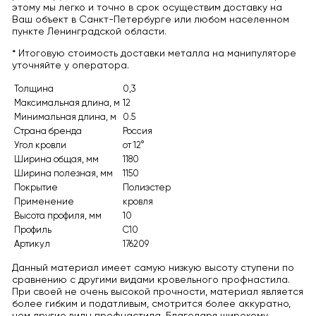
этому мы легко и точно в срок осуществим доставку на
Ваш объект в Санкт-Петербурге или любом населенном
пункте Ленинградской области.
* Итоговую стоимость доставки металла на манипуляторе
уточняйте у оператора.
Толщина
0,3
Максимальная длина, м
12
Минимальная длина, м
0.5
Страна бренда
Россия
Угол кровли
от 12°
Ширина общая, мм
1180
Ширина полезная, мм
1150
Покрытие
Полиэстер
Применение
кровля
Высота профиля, мм
10
Профиль
С10
Артикул
176209
Данный материал имеет самую низкую высоту ступени по
сравнению с другими видами кровельного профнастила.
При своей не очень высокой прочности, материал является
более гибким и податливым, смотрится более аккуратно,
чем другие виды профнастила. Благодаря широкому