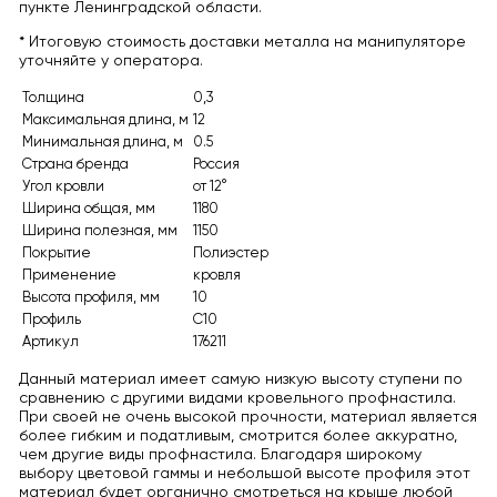
пункте Ленинградской области.
* Итоговую стоимость доставки металла на манипуляторе
уточняйте у оператора.
Толщина
0,3
Максимальная длина, м
12
Минимальная длина, м
0.5
Страна бренда
Россия
Угол кровли
от 12°
Ширина общая, мм
1180
Ширина полезная, мм
1150
Покрытие
Полиэстер
Применение
кровля
Высота профиля, мм
10
Профиль
С10
Артикул
176211
Данный материал имеет самую низкую высоту ступени по
сравнению с другими видами кровельного профнастила.
При своей не очень высокой прочности, материал является
более гибким и податливым, смотрится более аккуратно,
чем другие виды профнастила. Благодаря широкому
выбору цветовой гаммы и небольшой высоте профиля этот
материал будет органично смотреться на крыше любой