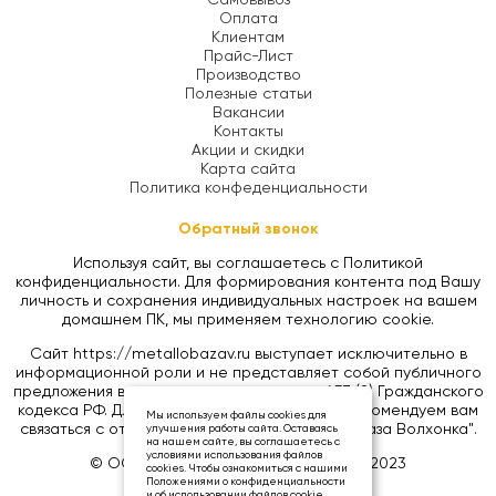
Оплата
Клиентам
Прайс-Лист
Производство
Полезные статьи
Вакансии
Контакты
Акции и скидки
Карта сайта
Политика конфеденциальности
Обратный звонок
Используя сайт, вы соглашаетесь с Политикой
конфиденциальности. Для формирования контента под Вашу
личность и сохранения индивидуальных настроек на вашем
домашнем ПК, мы применяем технологию cookie.
Сайт https://metallobazav.ru выступает исключительно в
информационной роли и не представляет собой публичного
предложения в соответствии со статьей 437 (2) Гражданского
кодекса РФ. Для уточнения цен на товары, рекомендуем вам
Мы используем файлы cookies для
связаться с отделом продаж ООО "Металлобаза Волхонка".
улучшения работы сайта. Оставаясь
на нашем сайте, вы соглашаетесь с
условиями использования файлов
© ООО «МЕТАЛЛОБАЗА ВОЛХОНКА», 2023
cookies. Чтобы ознакомиться с нашими
Положениями о конфиденциальности
и об использовании файлов cookie,