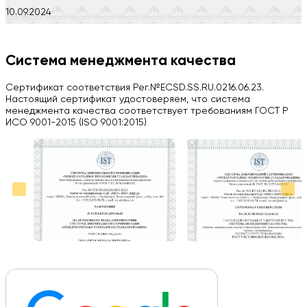
10.09.2024
Компания на высоте, обязательно посоветую своим знакомым)
H
Система менеджмента качества
Herobrin2644
Сертификат соответствия Рег.№ECSD.SS.RU.0216.06.23.
03.09.2024
Настоящий сертификат удостоверяем, что система
менеджмента качества соответствует требованиям ГОСТ Р
Вся работа выполнена в срок. Всем рекомендую
ИСО 9001-2015 (ISO 9001:2015)
Больше отзывов на Google Maps