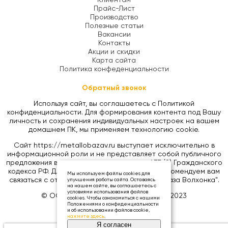
Прайс-Лист
Производство
Полезные статьи
Вакансии
Контакты
Акции и скидки
Карта сайта
Политика конфеденциальности
Обратный звонок
Используя сайт, вы соглашаетесь с Политикой
конфиденциальности. Для формирования контента под Вашу
личность и сохранения индивидуальных настроек на вашем
домашнем ПК, мы применяем технологию cookie.
Сайт https://metallobazav.ru выступает исключительно в
информационной роли и не представляет собой публичного
предложения в соответствии со статьей 437 (2) Гражданского
кодекса РФ. Для уточнения цен на товары, рекомендуем вам
Мы используем файлы cookies для
связаться с отделом продаж ООО "Металлобаза Волхонка".
улучшения работы сайта. Оставаясь
на нашем сайте, вы соглашаетесь с
условиями использования файлов
© ООО «МЕТАЛЛОБАЗА ВОЛХОНКА», 2023
cookies. Чтобы ознакомиться с нашими
Положениями о конфиденциальности
и об использовании файлов cookie,
нажмите здесь
.
Я согласен