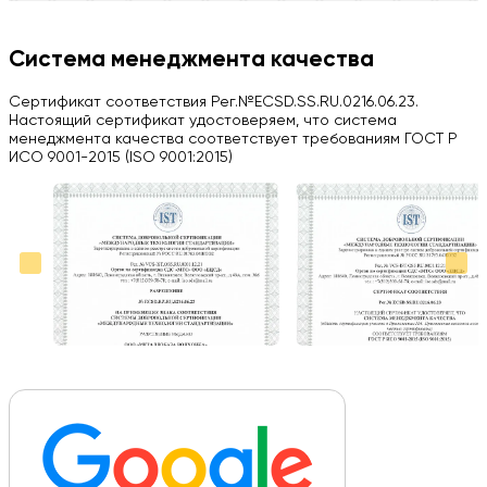
Компания на высоте, обязательно посоветую своим знакомым)
H
Система менеджмента качества
Herobrin2644
Сертификат соответствия Рег.№ECSD.SS.RU.0216.06.23.
03.09.2024
Настоящий сертификат удостоверяем, что система
менеджмента качества соответствует требованиям ГОСТ Р
Вся работа выполнена в срок. Всем рекомендую
ИСО 9001-2015 (ISO 9001:2015)
Больше отзывов на Google Maps