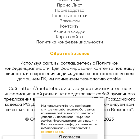
Прайс-Лист
Производство
Полезные статьи
Вакансии
Контакты
Акции и скидки
Карта сайта
Политика конфеденциальности
Обратный звонок
Используя сайт, вы соглашаетесь с Политикой
конфиденциальности. Для формирования контента под Вашу
личность и сохранения индивидуальных настроек на вашем
домашнем ПК, мы применяем технологию cookie.
Сайт https://metallobazav.ru выступает исключительно в
информационной роли и не представляет собой публичного
предложения в соответствии со статьей 437 (2) Гражданского
кодекса РФ. Для уточнения цен на товары, рекомендуем вам
Мы используем файлы cookies для
связаться с отделом продаж ООО "Металлобаза Волхонка".
улучшения работы сайта. Оставаясь
на нашем сайте, вы соглашаетесь с
условиями использования файлов
© ООО «МЕТАЛЛОБАЗА ВОЛХОНКА», 2023
cookies. Чтобы ознакомиться с нашими
Положениями о конфиденциальности
и об использовании файлов cookie,
нажмите здесь
.
Я согласен