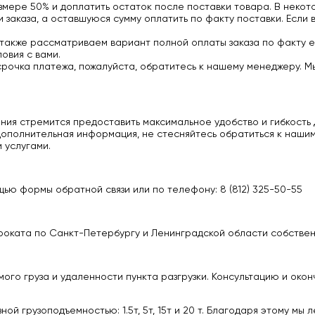
мере 50% и доплатить остаток после поставки товара. В некото
заказа, а оставшуюся сумму оплатить по факту поставки. Если 
 также рассматриваем вариант полной оплаты заказа по факту е
овия с вами.
срочка платежа, пожалуйста, обратитесь к нашему менеджеру. М
ия стремится предоставить максимальное удобство и гибкость д
ополнительная информация, не стесняйтесь обратиться к нашим
 услугами.
ью формы обратной связи или по телефону: 8 (812) 325-50-55
роката по Санкт-Петербургу и Ленинградской области собстве
ого груза и удаленности пункта разгрузки. Консультацию и око
 грузоподъемностью: 1.5т, 5т, 15т и 20 т. Благодаря этому мы 