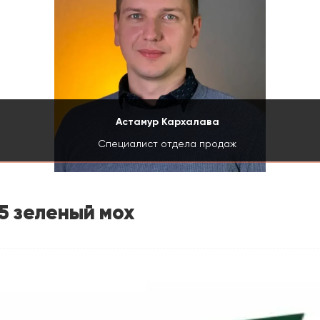
Астамур Кархалава
Специалист отдела продаж
5 зеленый мох