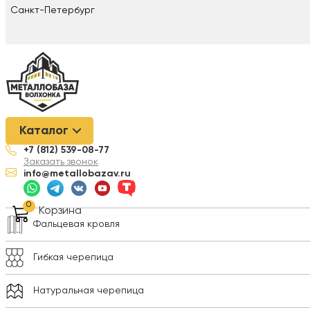
Санкт-Петербург
Металлобаза Волхонка
/
Кровельные материалы
/
Профнастил
Каталог
+7 (812) 539-08-77
Металлочерепица
Заказать звонок
info@metallobazav.ru
Профнастил
0
Корзина
Фальцевая кровля
Гибкая черепица
Натуральная черепица