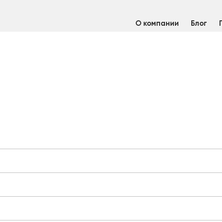
О компании
Блог
/
Профнастил С8 Дачный RAL 6005 зеленый мох