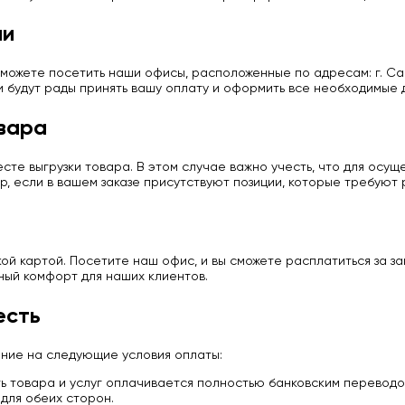
ии
можете посетить наши офисы, расположенные по адресам: г. Сан
и будут рады принять вашу оплату и оформить все необходимые 
вара
те выгрузки товара. В этом случае важно учесть, что для осу
р, если в вашем заказе присутствуют позиции, которые требуют
й картой. Посетите наш офис, и вы сможете расплатиться за з
ный комфорт для наших клиентов.
есть
ание на следующие условия оплаты:
 товара и услуг оплачивается полностью банковским переводо
для обеих сторон.