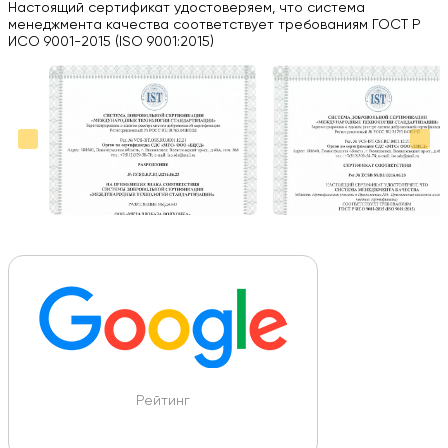
03.09.2024
Настоящий сертификат удостоверяем, что система
менеджмента качества соответствует требованиям ГОСТ Р
Вся работа выполнена в срок. Всем рекомендую
ИСО 9001-2015 (ISO 9001:2015)
Больше отзывов на Google Maps
Рейтинг