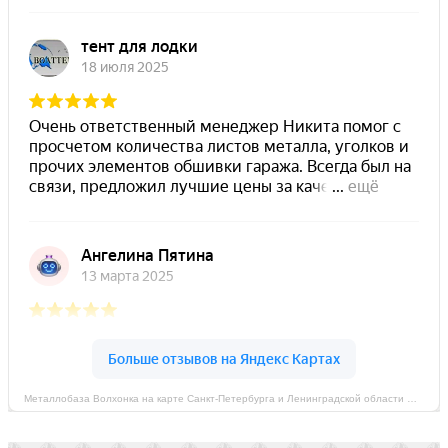
Металлобаза Волхонка на карте Санкт‑Петербурга и Ленинградской области — Яндекс Карты