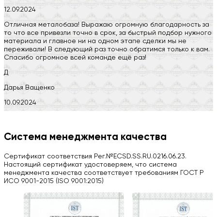
12.09.2024
Отличная металобаза! Выражаю огромную благодарность за
то что все привезли точно в срок, за быстрый подбор нужного
материала и главное ни на одном этапе сделки мы не
переживали! В следующий раз точно обратимся только к вам.
Спасибо огромное всей команде ещё раз!
Д
Дарья Ващенко
10.09.2024
Компания на высоте, обязательно посоветую своим знакомым)
H
Система менеджмента качества
Herobrin2644
Сертификат соответствия Рег.№ECSD.SS.RU.0216.06.23.
03.09.2024
Настоящий сертификат удостоверяем, что система
менеджмента качества соответствует требованиям ГОСТ Р
Вся работа выполнена в срок. Всем рекомендую
ИСО 9001-2015 (ISO 9001:2015)
Больше отзывов на Google Maps