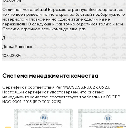
12.09.2024
Отличная металобаза! Выражаю огромную благодарность за
то что все привезли точно в срок, за быстрый подбор нужного
материала и главное ни на одном этапе сделки мы не
переживали! В следующий раз точно обратимся только к вам.
Спасибо огромное всей команде ещё раз!
Д
Дарья Ващенко
10.09.2024
Компания на высоте, обязательно посоветую своим знакомым)
H
Система менеджмента качества
Herobrin2644
Сертификат соответствия Рег.№ECSD.SS.RU.0216.06.23.
03.09.2024
Настоящий сертификат удостоверяем, что система
менеджмента качества соответствует требованиям ГОСТ Р
Вся работа выполнена в срок. Всем рекомендую
ИСО 9001-2015 (ISO 9001:2015)
Больше отзывов на Google Maps