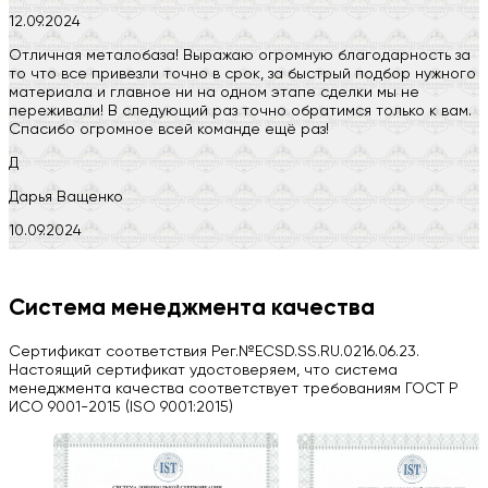
12.09.2024
Отличная металобаза! Выражаю огромную благодарность за
то что все привезли точно в срок, за быстрый подбор нужного
материала и главное ни на одном этапе сделки мы не
переживали! В следующий раз точно обратимся только к вам.
Спасибо огромное всей команде ещё раз!
Д
Дарья Ващенко
10.09.2024
Компания на высоте, обязательно посоветую своим знакомым)
H
Система менеджмента качества
Herobrin2644
Сертификат соответствия Рег.№ECSD.SS.RU.0216.06.23.
03.09.2024
Настоящий сертификат удостоверяем, что система
менеджмента качества соответствует требованиям ГОСТ Р
Вся работа выполнена в срок. Всем рекомендую
ИСО 9001-2015 (ISO 9001:2015)
Больше отзывов на Google Maps