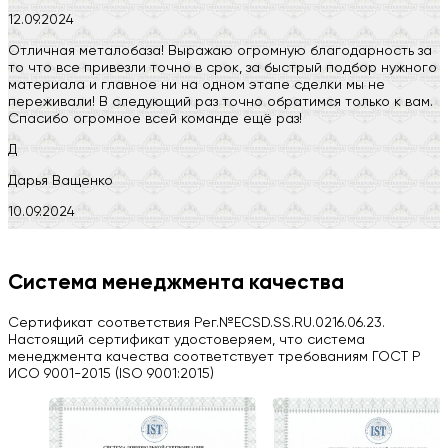
12.09.2024
Отличная металобаза! Выражаю огромную благодарность за
то что все привезли точно в срок, за быстрый подбор нужного
материала и главное ни на одном этапе сделки мы не
переживали! В следующий раз точно обратимся только к вам.
Спасибо огромное всей команде ещё раз!
Д
Дарья Ващенко
10.09.2024
Компания на высоте, обязательно посоветую своим знакомым)
H
Система менеджмента качества
Herobrin2644
Сертификат соответствия Рег.№ECSD.SS.RU.0216.06.23.
03.09.2024
Настоящий сертификат удостоверяем, что система
менеджмента качества соответствует требованиям ГОСТ Р
Вся работа выполнена в срок. Всем рекомендую
ИСО 9001-2015 (ISO 9001:2015)
Больше отзывов на Google Maps