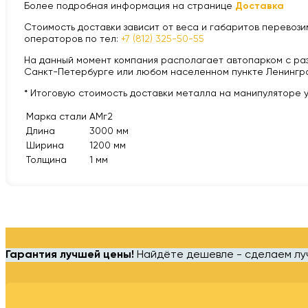
Более подробная информация на странице
Доставка
Стоимость доставки зависит от веса и габаритов перевозим
операторов по тел:
+7 (812) 325-50-55
На данный момент компания располагает автопарком с разной
Санкт-Петербурге или любом населенном пункте Ленингра
* Итоговую стоимость доставки металла на манипуляторе 
Марка стали
АМг2
Длина
3000 мм
Ширина
1200 мм
Толщина
1 мм
Гарантия лучшей цены!
Найдёте дешевле - сделаем л