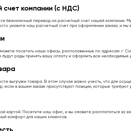
 счет компании (с НДС)
ся безналичный перевод на расчетный счет нашей компании. Мы
сто укажите наш расчетный счет при оформлении заказа, и мы в
ии
можете посетить наши офисы, расположенные по адресам: г. Сан
и будут рады принять вашу оплату и оформить все необходимые 
вара
те выгрузки товара. В этом случае важно учесть, что для осу
р, если в вашем заказе присутствуют позиции, которые требуют
й картой. Посетите наш офис, и вы сможете расплатиться за з
ный комфорт для наших клиентов.
есть