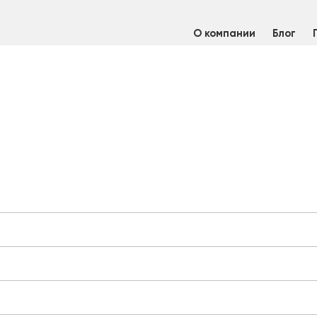
О компании
Блог
щий
/
Лист алюминиевый 1,0х1200х3000 АМг2М