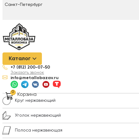
Санкт-Петербург
Металлобаза Волхонка
/
Нержавеющая сталь
/
Лист нержавею
Каталог
+7 (812) 200-07-50
Лист нержавеющий
Заказать звонок
info@metallobazav.ru
Трубы нержавеющие
0
Корзина
Круг нержавеющий
Уголок нержавеющий
Полоса нержавеющая