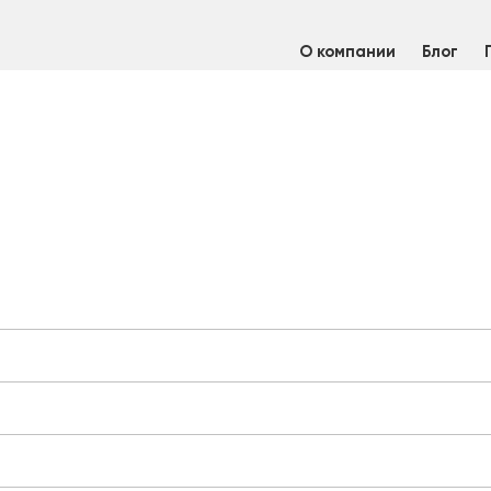
О компании
Блог
щий
/
Лист алюминиевый 1,5х1200х3000 АМг2М