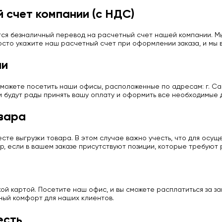
 счет компании (с НДС)
ся безналичный перевод на расчетный счет нашей компании. Мы
сто укажите наш расчетный счет при оформлении заказа, и мы в
ии
можете посетить наши офисы, расположенные по адресам: г. Сан
и будут рады принять вашу оплату и оформить все необходимые 
вара
те выгрузки товара. В этом случае важно учесть, что для осу
р, если в вашем заказе присутствуют позиции, которые требуют
й картой. Посетите наш офис, и вы сможете расплатиться за з
ный комфорт для наших клиентов.
есть