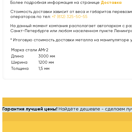
Более подробная информация на странице
Доставка
Стоимость доставки зависит от веса и габаритов перевозим
операторов по тел:
+7 (812) 325-50-55
На данный момент компания располагает автопарком с разной
Санкт-Петербурге или любом населенном пункте Ленингра
* Итоговую стоимость доставки металла на манипуляторе 
Марка стали
АМг2
Длина
3000 мм
Ширина
1200 мм
Толщина
1,5 мм
Гарантия лучшей цены!
Найдёте дешевле - сделаем л