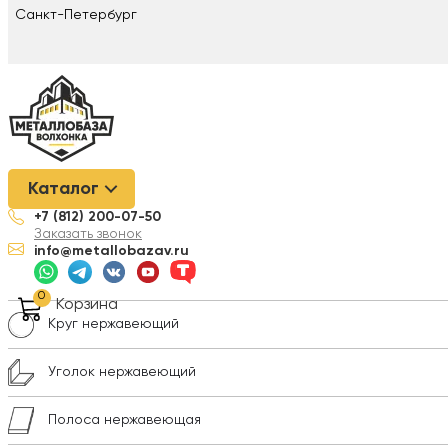
Санкт-Петербург
Металлобаза Волхонка
/
Нержавеющая сталь
/
Лист нержавею
Каталог
+7 (812) 200-07-50
Лист нержавеющий
Заказать звонок
info@metallobazav.ru
Трубы нержавеющие
0
Корзина
Круг нержавеющий
Уголок нержавеющий
Полоса нержавеющая