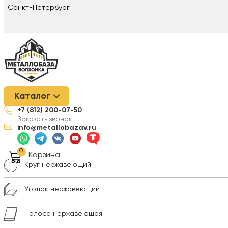
Санкт-Петербург
Металлобаза Волхонка
/
Нержавеющая сталь
/
Лист нержавею
Каталог
+7 (812) 200-07-50
Лист нержавеющий
Заказать звонок
info@metallobazav.ru
Трубы нержавеющие
0
Корзина
Круг нержавеющий
Уголок нержавеющий
Полоса нержавеющая