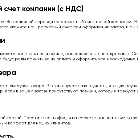
 счет компании (с НДС)
ся безналичный перевод на расчетный счет нашей компании. Мы
сто укажите наш расчетный счет при оформлении заказа, и мы в
ии
можете посетить наши офисы, расположенные по адресам: г. Сан
и будут рады принять вашу оплату и оформить все необходимые 
вара
те выгрузки товара. В этом случае важно учесть, что для осу
р, если в вашем заказе присутствуют позиции, которые требуют
й картой. Посетите наш офис, и вы сможете расплатиться за з
ный комфорт для наших клиентов.
есть