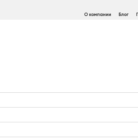
О компании
Блог
щий
/
Лист алюминиевый 3,0х1200х3000 АМг2М