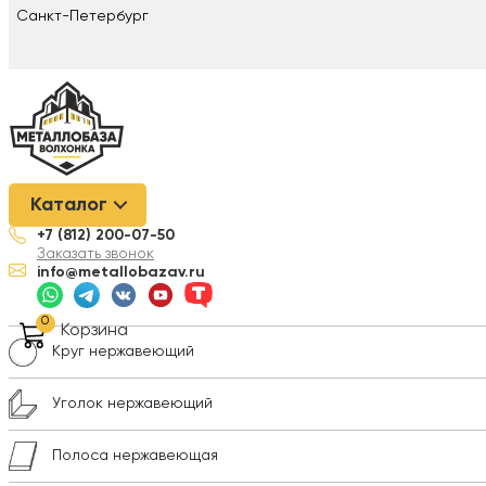
Санкт-Петербург
Металлобаза Волхонка
/
Нержавеющая сталь
/
Лист нержавею
Каталог
+7 (812) 200-07-50
Лист нержавеющий
Заказать звонок
info@metallobazav.ru
Трубы нержавеющие
0
Корзина
Круг нержавеющий
Уголок нержавеющий
Полоса нержавеющая