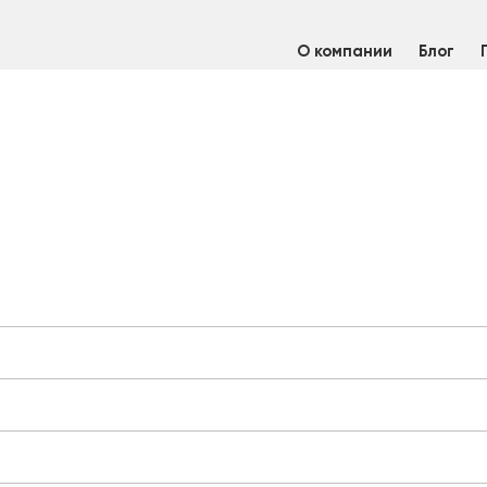
О компании
Блог
щий
/
Лист алюминиевый 6,0х1500х3000 АМг3М