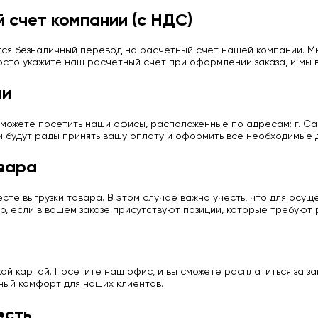
 счет компании (с НДС)
ся безналичный перевод на расчетный счет нашей компании. Мы
сто укажите наш расчетный счет при оформлении заказа, и мы в
ии
можете посетить наши офисы, расположенные по адресам: г. Сан
и будут рады принять вашу оплату и оформить все необходимые 
вара
те выгрузки товара. В этом случае важно учесть, что для осу
р, если в вашем заказе присутствуют позиции, которые требуют
й картой. Посетите наш офис, и вы сможете расплатиться за з
ный комфорт для наших клиентов.
есть