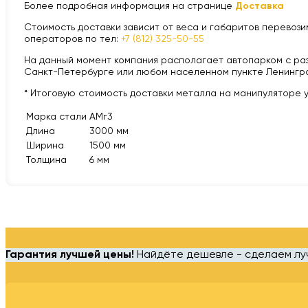
Более подробная информация на странице
Доставка
Стоимость доставки зависит от веса и габаритов перевозим
операторов по тел:
+7 (812) 325-50-55
На данный момент компания располагает автопарком с разной
Санкт-Петербурге или любом населенном пункте Ленингра
* Итоговую стоимость доставки металла на манипуляторе 
Марка стали
АМг3
Длина
3000 мм
Ширина
1500 мм
Толщина
6 мм
Гарантия лучшей цены!
Найдёте дешевле - сделаем л